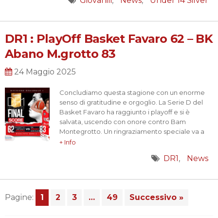
Giovanili
News
Under 14 Silver
sottogamba vista la fisicità di alcuni suoi
elementi.
La partita iniziava con…
DR1 : PlayOff Basket Favaro 62 – BK
Abano M.grotto 83
24 Maggio 2025
Concludiamo questa stagione con un enorme
senso di gratitudine e orgoglio. La Serie D del
Basket Favaro ha raggiunto i playoff e si è
salvata, uscendo con onore contro Bam
Montegrotto. Un ringraziamento speciale va a
tutto lo staff e a tutti i protagonisti di questa
+ Info
grande famiglia: l’allenatore Daniele Loriga, i
DR1
News
nostri ragazzi senior, i giovani dell’Under 19…
Pagine:
1
2
3
…
49
Successivo »