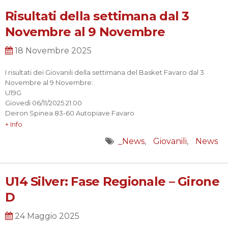
Risultati della settimana dal 3
Novembre al 9 Novembre
18 Novembre 2025
I risultati dei Giovanili della settimana del Basket Favaro dal 3
Novembre al 9 Novembre:
U19G
Giovedì 06/11/2025 21:00
Deiron Spinea 83-60 Autopiave Favaro
U17G
+ Info
Mercoledì 05/11/2025 20:00
_News
Giovanili
News
Pall. Favaro 71-77 Castellana Basket
U15S
Domenica 09/11/2025 11:30
U. S. Carmini 46-50 Pall. Favaro
U14 Silver: Fase Regionale – Girone
U14G
D
Domenica 09/11/2025 11:00
Junior Bk Leoncino 105-62 Pall. Favaro
U14S
24 Maggio 2025
Sabato 08/11/2025 15:00