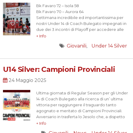
Basket Salzano 03 81-36 Pall. Favaro
Bk Favaro 72 – Isola 58
U13M
Bk Favaro 70 – Aurora 64
Sabato 08/11/2025 16:00
Settimana incredibile ed importantissima per
Basket Noale 33-106 Pall. Favaro
nostri Under 14 di Coach Bulegato impegnati in
due dei 3 incontri di Playoff per accedere alle
Final Four Regionali.
+ Info
Domenica la partita con Isola della Scala (VR) ha
Giovanili
Under 14 Silver
mostrato quanto sia stata formativa questa
stagione sportiva. Gioco a tratti spumeggiante,
partita sempre in controllo e…
U14 Silver: Campioni Provinciali
24 Maggio 2025
Ultima giornata di Regular Season per gli Under
14 di Coach Bulegato alla ricerca di un’ ultima
vittoria per raggiungere il traguardo tanto
agognato e meritato di Campioni Provinciali.
Avversario in trasferta lo Jesolo che, a dispetto
della posizione di bassa classifica, poteva
+ Info
rappresentare un’ insidia da non prendere