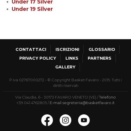
Under 17 Silver
Under 19 Silver
CONTATTACI
ISCRIZIONI
GLOSSARIO
PRIVACY POLICY
LINKS
PARTNERS
GALLERY
P.iva 02767000272 - © Copyright Basket Favaro - 2015. Tutti i
diritti riservati
Via Claudia, 6 - 30173 FAVARO VENETO (VE)
Telefono
+39.041.4762805
E-mail
segreteria@basketfavaro.it