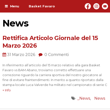
Menu
Basket Favaro
News
Rettifica Articolo Giornale del 15
Marzo 2026
31 Marzo 2026
0 Commenti
In riferimento all’articolo del 15 marzo relativo alla gara Basket
Favaro vs BAM Abano, troviamo corretto effettuare una
correzione riguardo la carriera sportiva del nostro giocatore al
fine di evitare fraintendimenti. In merito a quanto riportato dalla
stampa locale Luca Valverde ha militato nel campionato di serie C
o C1 e ha deciso di venire a giocare a Favaro dove…
+ Info
_News
News