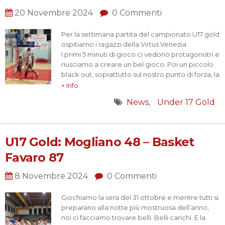
20 Novembre 2024
0 Commenti
Per la settimana partita del campionato U17 gold
ospitiamo i ragazzi della Virtus Venezia.
I primi 5 minuti di gioco ci vedono protagonistri e
riusciamo a creare un bel gioco. Poi un piccolo
black out, soprattutto sul nostro punto di forza, la
difesa ci fa chiudere i primi due quarti con un
+ Info
piccolo vantaggio.
News
Under 17 Gold
Alla ripresa partiamo alla grande e il coach…
U17 Gold: Mogliano 48 – Basket
Favaro 87
8 Novembre 2024
0 Commenti
Giochiamo la sera del 31 ottobre e mentre tutti si
preparano alla notte più mostruosa dell’anno,
noi ci facciamo trovare belli. Belli carichi. E la