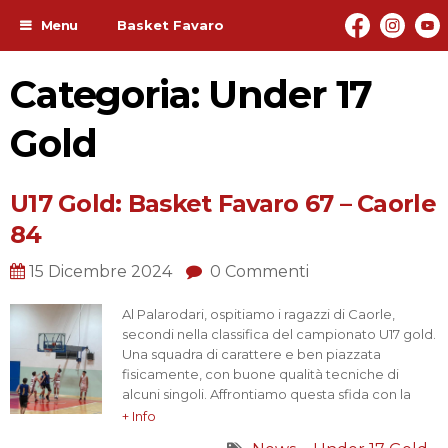
Menu
Basket Favaro
Categoria: Under 17
Gold
U17 Gold: Basket Favaro 67 – Caorle
84
15 Dicembre 2024
0 Commenti
Al Palarodari, ospitiamo i ragazzi di Caorle,
secondi nella classifica del campionato U17 gold.
Una squadra di carattere e ben piazzata
fisicamente, con buone qualità tecniche di
alcuni singoli. Affrontiamo questa sfida con la
consapevolezza di voler rimediare le ultime
+ Info
sconfitte. Il nostro punto di forza nel quale