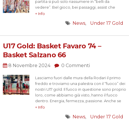
partita si può solo riassumere in “belli da
vedere”. Bel gioco, bei passaggi, assist che
vanno a concretizzare belle risoluzioni.
+ Info
Dalle foto si può notare che questi sedicenni
News
Under 17 Gold
hanno carattere, sono competitivi ma hanno
l’intesa e…
U17 Gold: Basket Favaro 74 –
Basket Salzano 66
8 Novembre 2024
0 Commenti
Lasciamo fuori dalle mura della Rodari il primo
freddo e troviamo una palestra con il “fuoco” dei
nostri U17 gold. Il fuoco in questione sono proprio
loro, come abbiamo già visto, hanno il fuoco
dentro. Energia, fermezza, passione. Anche se
iniziamo a rilento, la partita non è mai grigia, è un
+ Info
susseguirsi di colori di dinamiche attive, di azioni
News
Under 17 Gold
veloci…