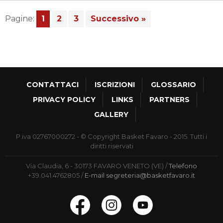
Pagine:
1
2
3
Successivo »
CONTATTACI
ISCRIZIONI
GLOSSARIO
PRIVACY POLICY
LINKS
PARTNERS
GALLERY
P.iva 02767000272 - © Copyright Basket Favaro - 2015. Tutti i
diritti riservati
Via Claudia, 6 - 30173 FAVARO VENETO (VE)
Telefono
+39.041.4762805
E-mail
segreteria@basketfavaro.it