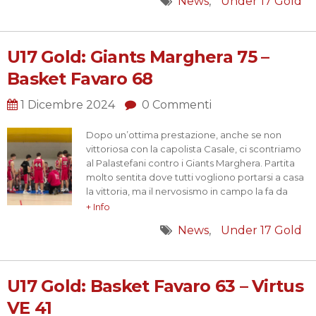
News
Under 17 Gold
stiamo lavorando da settembre è il gioco di
squadra e lo mettiamo…
U17 Gold: Giants Marghera 75 –
Basket Favaro 68
1 Dicembre 2024
0 Commenti
Dopo un’ottima prestazione, anche se non
vittoriosa con la capolista Casale, ci scontriamo
al Palastefani contro i Giants Marghera. Partita
molto sentita dove tutti vogliono portarsi a casa
la vittoria, ma il nervosismo in campo la fa da
padrone e chiudiamo il secondo quarto sotto di
+ Info
6 punti. Il briefing in spostagliato, con le
News
Under 17 Gold
raccomandazioni tecniche e le migliorie da…
U17 Gold: Basket Favaro 63 – Virtus
VE 41