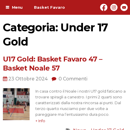
Menu
Basket Favaro
Categoria: Under 17
Gold
U17 Gold: Basket Favaro 47 –
Basket Noale 57
23 Ottobre 2024
0 Commenti
In casa contro il Noale i nostri U17 gold faticano a
trovare spiragli a canestro. I primi 2 quarti sono
caratterizzati dalla nostra rincorsa ai punti. Dal
terzo quarto riusciamo per due volte a
pareggiare ma l’entusiasmo dura poco.
Purtroppo in questa terza giornata la grinta non
+ Info
è bastata per vincere. Grande prova di carattere