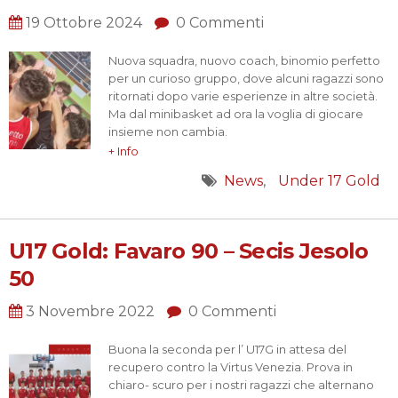
19 Ottobre 2024
0 Commenti
Nuova squadra, nuovo coach, binomio perfetto
per un curioso gruppo, dove alcuni ragazzi sono
ritornati dopo varie esperienze in altre società.
Ma dal minibasket ad ora la voglia di giocare
insieme non cambia.
Inizia così la prima di campionato dei nostri U17
+ Info
gold in trasferta a Motta di Livenza. Avversari gia
News
Under 17 Gold
visti al nostro Torneo Paneghel. Il lavoro fatto in
palestra…
U17 Gold: Favaro 90 – Secis Jesolo
50
3 Novembre 2022
0 Commenti
Buona la seconda per l’ U17G in attesa del
recupero contro la Virtus Venezia. Prova in
chiaro- scuro per i nostri ragazzi che alternano