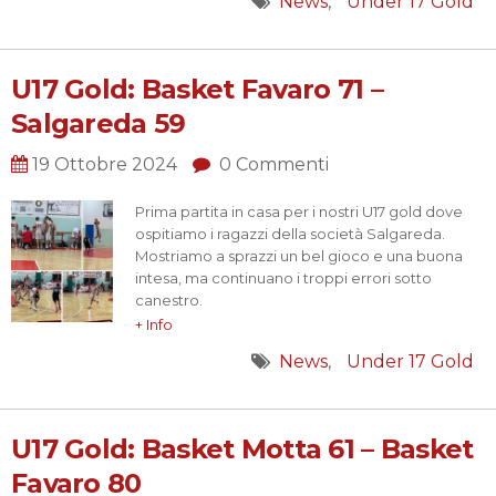
News
Under 17 Gold
dei nostri biancorossi lottando fino…
U17 Gold: Basket Favaro 71 –
Salgareda 59
19 Ottobre 2024
0 Commenti
Prima partita in casa per i nostri U17 gold dove
ospitiamo i ragazzi della società Salgareda.
Mostriamo a sprazzi un bel gioco e una buona
intesa, ma continuano i troppi errori sotto
canestro.
La determinazione e l’affiatamento del nostro
+ Info
gruppo fanno la differenza e permettono di
News
Under 17 Gold
conquistare la vittoria tenendo alto l’umore in
questo campionato appena iniziato.
Testa alla prossima.
1 2 3…
U17 Gold: Basket Motta 61 – Basket
Favaro 80