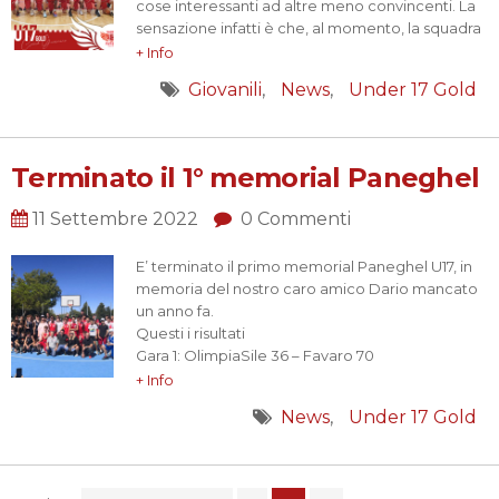
cose interessanti ad altre meno convincenti. La
sensazione infatti è che, al momento, la squadra
debba ancora esprimere pienamente le proprie
+ Info
potenzialità apparendo, talvolta, un po’
Giovanili
News
Under 17 Gold
“distratta” cosa che non le consente di
raggiungere il livello…
Terminato il 1° memorial Paneghel
11 Settembre 2022
0 Commenti
E’ terminato il primo memorial Paneghel U17, in
memoria del nostro caro amico Dario mancato
un anno fa.
Questi i risultati
Gara 1: OlimpiaSile 36 – Favaro 70
Gara 2: Basket Mogliano 63 – Basket Marcon 26
+ Info
Seconda giornata:
News
Under 17 Gold
Finale 3°/4° posto: OlimpiaSile 52 – Basket
Marcon 40
Finale 1°/2° posto: Favaro 66 – Basket Mogliano
39