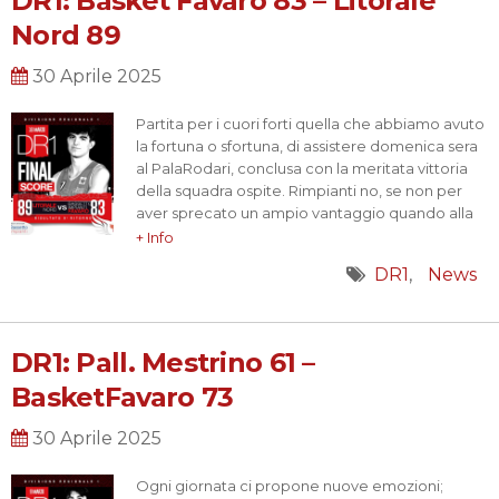
DR1: Basket Favaro 83 – Litorale
Nord 89
30 Aprile 2025
Partita per i cuori forti quella che abbiamo avuto
la fortuna o sfortuna, di assistere domenica sera
al PalaRodari, conclusa con la meritata vittoria
della squadra ospite. Rimpianti no, se non per
aver sprecato un ampio vantaggio quando alla
sirena finale mancavano pochi minuti; ma anche
+ Info
compiacimento per il carattere e la freddezza
DR1
News
dimostrata nell’ultimo secondo della partita e
su…
DR1: Pall. Mestrino 61 –
BasketFavaro 73
30 Aprile 2025
Ogni giornata ci propone nuove emozioni;