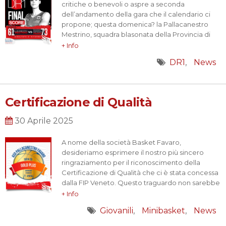
critiche o benevoli o aspre a seconda
dell’andamento della gara che il calendario ci
propone; questa domenica? la Pallacanestro
Mestrino, squadra blasonata della Provincia di
Padova, abituata a palcoscenici più nobili, e che
+ Info
attualmente viaggia in seconda posizione in
DR1
News
classifica; pronostico quindi completamente a
favore della squadra di casa. E qui subentra
quanto scritto…
Certificazione di Qualità
30 Aprile 2025
A nome della società Basket Favaro,
desideriamo esprimere il nostro più sincero
ringraziamento per il riconoscimento della
Certificazione di Qualità che ci è stata concessa
dalla FIP Veneto. Questo traguardo non sarebbe
stato possibile senza il costante supporto e la
+ Info
dedizione nel promuovere il minibasket e la
Giovanili
Minibasket
News
formazione delle giovani leve.
La certificazione rappresenta non solo un