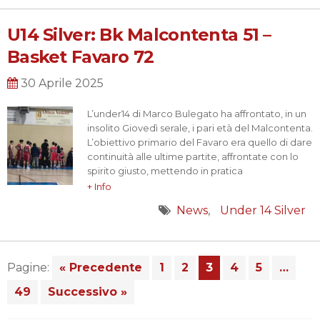
prestigioso riconoscimento, ma anche…
U14 Silver: Bk Malcontenta 51 –
Basket Favaro 72
30 Aprile 2025
L’under14 di Marco Bulegato ha affrontato, in un
insolito Giovedì serale, i pari età del Malcontenta.
L’obiettivo primario del Favaro era quello di dare
continuità alle ultime partite, affrontate con lo
spirito giusto, mettendo in pratica
diligentemente quanto provato e riprovato
+ Info
negli allenamenti settimanali.
News
Under 14 Silver
La squadra ha risposto alla grande rispondendo
sul campo con un gioco fluido e veloce, attenta
ed…
Pagine:
« Precedente
1
2
3
4
5
…
49
Successivo »