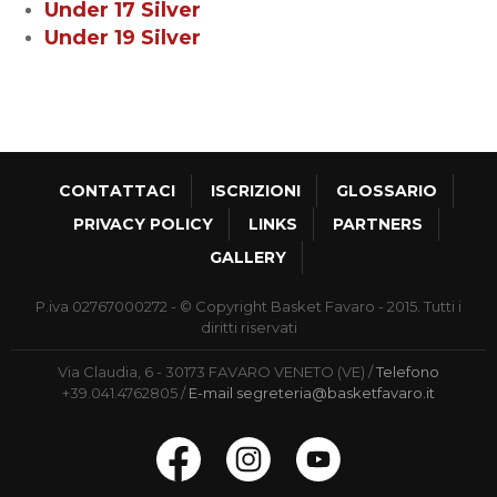
Under 17 Silver
Under 19 Silver
CONTATTACI
ISCRIZIONI
GLOSSARIO
PRIVACY POLICY
LINKS
PARTNERS
GALLERY
P.iva 02767000272 - © Copyright Basket Favaro - 2015. Tutti i
diritti riservati
Via Claudia, 6 - 30173 FAVARO VENETO (VE)
Telefono
+39.041.4762805
E-mail
segreteria@basketfavaro.it