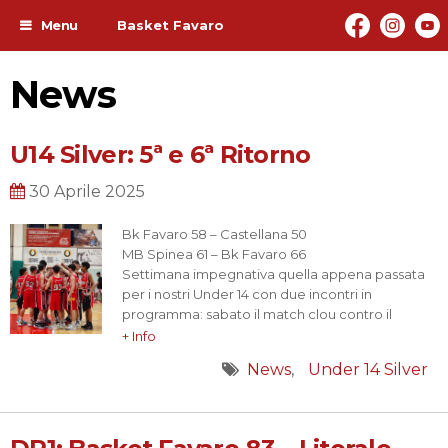
Menu
Basket Favaro
News
U14 Silver: 5ª e 6ª Ritorno
30 Aprile 2025
Bk Favaro 58 – Castellana 50
MB Spinea 61 – Bk Favaro 66
Settimana impegnativa quella appena passata
per i nostri Under 14 con due incontri in
programma: sabato il match clou contro il
Castellana appaiato in testa alla classifica con
+ Info
noi, ed il recupero in un poco appetibile Martedì
News
Under 14 Silver
alle 17.45 in quel di Spinea contro i pari età locali.
La partita…