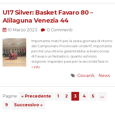
U17 Silver: Basket Favaro 80 –
Alilaguna Venezia 44
10 Marzo 2023
0 Commenti
Importante match per la sesta giornata di ritorno
del Campionato Provinciale Under17, importante
perché una vittoria garantirebbe ai biancorossi
di Favaro un fantastico, quanto ad inizio
stagione, insperato pass per la seconda fase in
questo Campionato Under 17, dove siamo l’unico
+ Info
Roster formato da tutti ragazzi del 2008! Al Pala
Giovanili
News
Rodari ospite è un’avversaria sulla carta molto
ostica come Alilaguna…
Pagine:
« Precedente
1
2
3
4
5
…
9
Successivo »