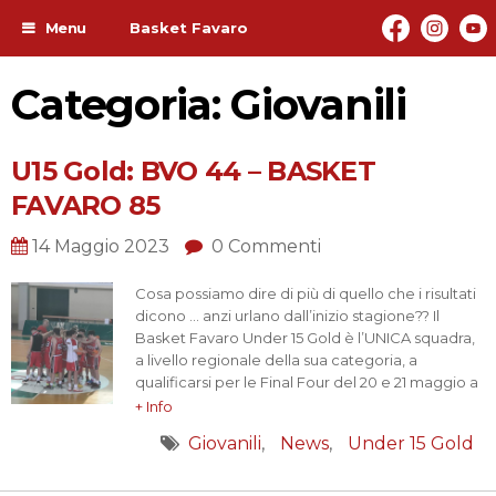
Menu
Basket Favaro
Categoria: Giovanili
U15 Gold: BVO 44 – BASKET
FAVARO 85
14 Maggio 2023
0 Commenti
Cosa possiamo dire di più di quello che i risultati
dicono … anzi urlano dall’inizio stagione?? Il
Basket Favaro Under 15 Gold è l’UNICA squadra,
a livello regionale della sua categoria, a
qualificarsi per le Final Four del 20 e 21 maggio a
Favaro Veneto da squadra imbattuta!! Nella
+ Info
quarta e ultima giornata di ritorno della fase ad
Giovanili
News
Under 15 Gold
incrocio, i…