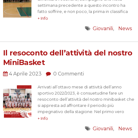
settimana precedente a questo incontro ha
fatto soffrire, e non poco, la prima in classifica
perdendo di un solo punto.
+ Info
I ragazzi partono subito molto forte con un
Giovanili
News
parziale che ci porta prima sette a zero e poi
undici a uno,…
Il resoconto dell’attività del nostro
MiniBasket
4 Aprile 2023
0 Commenti
Arrivati all’ottavo mese di attività dell’anno
sportivo 2022/2023, è consuetudine fare un
resoconto dell’attività del nostro minibasket che
si appresta ad affrontare il periodo più
impegnativo della stagione. Nel primo vero
anno del dopo covid la nostra società ha profuso
+ Info
gran parte dei propri sforzi nell’incrementare la
Giovanili
News
quantità e la qualità dei propri iscritti, risultato
raggiunto grazie anche alla costante…