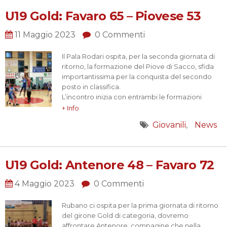
U19 Gold: Favaro 65 – Piovese 53
11 Maggio 2023
0 Commenti
Il Pala Rodari ospita, per la seconda giornata di
ritorno, la formazione del Piove di Sacco, sfida
importantissima per la conquista del secondo
posto in classifica.
L’incontro inizia con entrambi le formazioni
molto contratte, si segna poco ed il gioco è
+ Info
molto maschio, cerchiamo un piccolo strappo a
Giovanili
News
metà tempo, ma guadagniamo solo il vantaggio
di un paio di possessi, subito…
U19 Gold: Antenore 48 – Favaro 72
4 Maggio 2023
0 Commenti
Rubano ci ospita per la prima giornata di ritorno
del girone Gold di categoria, dovremo
affrontare Antenore, compagine che nella