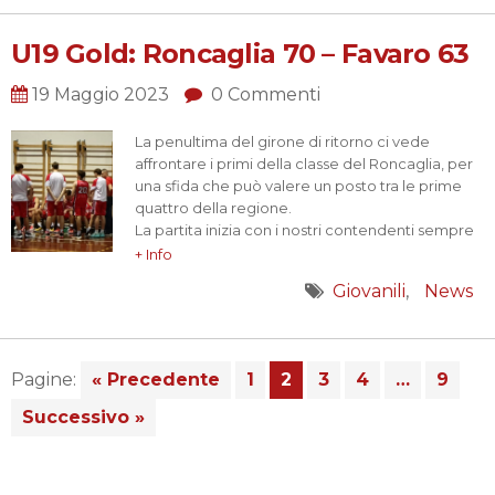
Treviso…
U19 Gold: Roncaglia 70 – Favaro 63
19 Maggio 2023
0 Commenti
La penultima del girone di ritorno ci vede
affrontare i primi della classe del Roncaglia, per
una sfida che può valere un posto tra le prime
quattro della regione.
La partita inizia con i nostri contendenti sempre
avanti di un paio di punti, ma che non riescono a
+ Info
prendere il largo, la tensione si sente e si vede in
Giovanili
News
entrambi le…
Pagine:
« Precedente
1
2
3
4
…
9
Successivo »