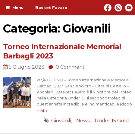
Menu
Basket Favaro
Categoria: Giovanili
Torneo Internazionale Memorial
Barbagli 2023
5 Giugno 2023
0 Commenti
2/3/4 GIUGNO – Torneo Internazionale Memorial
Barbagli 2023 San Sepolcro – Città di Castello –
Anghiari. Il Basket Favaro è il Vincitore del Trofeo
nella Categoria Under 15. Il secondo trofeo di
quest’annata incredibile e indimenticabile (dopo
il titolo nel Campionato Regionale Under15 Gold)
+ Info
è in bacheca!!! Una “tre giorni” che se ancora
Giovanili
News
Under 15 Gold
serviva ha messo in evidenza una volta…