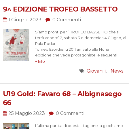
9^ EDIZIONE TROFEO BASSETTO
1 Giugno 2023
0 Commenti
Siamo pronti per il TROFEO BASSETTO che si
terrà venerdì 2, sabato 3 e domenica 4 Giugno, al
Pala Rodari.
Torneo Esordienti 2011 arrivato alla Nona
edizione che vede protagoniste le seguenti
squadre:
+ Info
Girone Verde
Giovanili
News
Basket Favaro
Solid World Treviso
Basket Mestre – Settore Giovanile – MBA
Minibasket Spinea ASD
U19 Gold: Favaro 68 – Albignasego
Girone Rosso
66
Reyer Venezia
Treviso Basket
Basket Carmini
25 Maggio 2023
0 Commenti
BMC Favaro
Un in bocca al lupo a tutte le squadre e buon
L’ultima partita di questa stagione la giochiamo