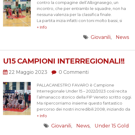
divertimento…
contro la compagine dell’Albignasego, un
incontro, che per entrambi le squadre, non ha
nessuna valenza per la classifica finale.
La partita inizia infatti con toni molto bassi, si
segna poco da entrambi le parti, con il passare
+ Info
dei minuti riusciamo ad allungare di qualche
Giovanili
News
punto, grazie ad alcune incursioni in area da
parte dei…
U15 CAMPIONI INTERREGIONALI!!
22 Maggio 2023
0 Commenti
PALLACANESTRO FAVARO è Campione
Interregionale Under 15 – 2022/2023 così recita
l’almanacco storico della FIP Veneto scritto oggi.
Ma ripercorriamo insieme questo fantastico
percorso dei nostri incredibili 2008, iniziando da
un campionato di qualificazione chiuso da
+ Info
imbattuti e che ci ha permesso di accedere alla
Giovanili
News
Under 15 Gold
seconda fase ad incrocio dove abbiamo sfidato
le migliori quattro formazioni della provincia di