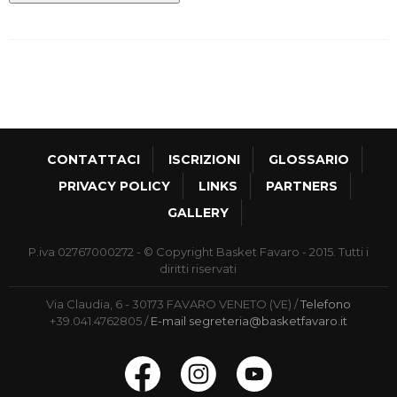
CONTATTACI
ISCRIZIONI
GLOSSARIO
PRIVACY POLICY
LINKS
PARTNERS
GALLERY
P.iva 02767000272 - © Copyright Basket Favaro - 2015. Tutti i
diritti riservati
Via Claudia, 6 - 30173 FAVARO VENETO (VE)
Telefono
+39.041.4762805
E-mail
segreteria@basketfavaro.it