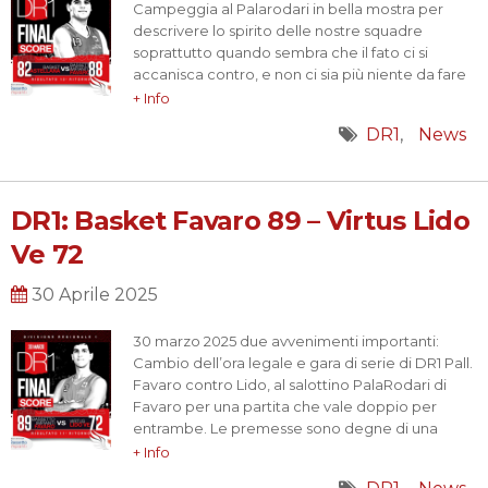
Campeggia al Palarodari in bella mostra per
descrivere lo spirito delle nostre squadre
soprattutto quando sembra che il fato ci si
accanisca contro, e non ci sia più niente da fare
e il destino sia andare incontro a una sconfitta!!
+ Info
Questa era lo spettro che ci si presentava
DR1
News
davanti questa settimana, ma soprattutto a
quattro minuti dalla…
DR1: Basket Favaro 89 – Virtus Lido
Ve 72
30 Aprile 2025
30 marzo 2025 due avvenimenti importanti:
Cambio dell’ora legale e gara di serie di DR1 Pall.
Favaro contro Lido, al salottino PalaRodari di
Favaro per una partita che vale doppio per
entrambe. Le premesse sono degne di una
grande giornata, 7 triple nei primi dieci minuti e
+ Info
grande equilibrio; equilibrio che si rompe solo