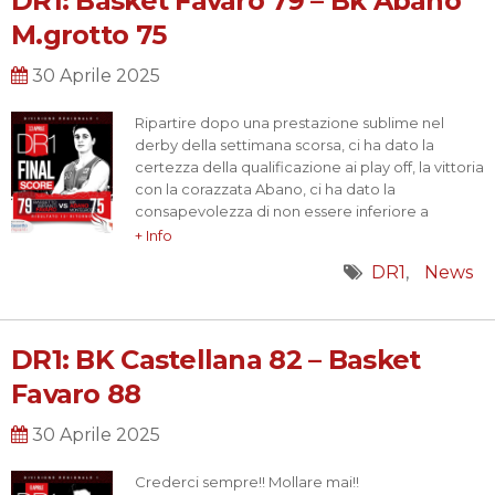
DR1: Basket Favaro 79 – Bk Abano
M.grotto 75
30 Aprile 2025
Ripartire dopo una prestazione sublime nel
derby della settimana scorsa, ci ha dato la
certezza della qualificazione ai play off, la vittoria
con la corazzata Abano, ci ha dato la
consapevolezza di non essere inferiore a
nessuna delle formazioni che ambiscono di
+ Info
andare in serie C; cominciamo dall’inizio; prima
DR1
News
di iniziare la partita è guardando la lista degli
assenti, qualche…
DR1: BK Castellana 82 – Basket
Favaro 88
30 Aprile 2025
Crederci sempre!! Mollare mai!!