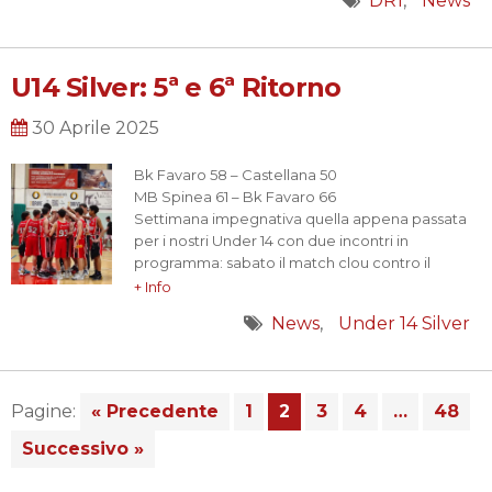
DR1
News
nel secondo e terzo quarto quando…
U14 Silver: 5ª e 6ª Ritorno
30 Aprile 2025
Bk Favaro 58 – Castellana 50
MB Spinea 61 – Bk Favaro 66
Settimana impegnativa quella appena passata
per i nostri Under 14 con due incontri in
programma: sabato il match clou contro il
Castellana appaiato in testa alla classifica con
+ Info
noi, ed il recupero in un poco appetibile Martedì
News
Under 14 Silver
alle 17.45 in quel di Spinea contro i pari età locali.
La partita…
Pagine:
« Precedente
1
2
3
4
…
48
Successivo »