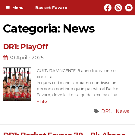
Menu
Basket Favaro
Categoria: News
DR1: PlayOff
30 Aprile 2025
CULTURA VINCENTE: 8 anni di passione e
crescita!
In questi otto anni, abbiamo condiviso un
percorso continuo qui in palestra al Basket
Favaro, dove la stessa guida tecnica ci ha
accompagnato passo dopo passo. Un percorso
+ Info
che ha visto un gruppo di ragazzi partire
DR1
News
dall’under 17 e arrivare fino alla categoria
promozione, raggiungendo un traguardo
straordinario: la vittoria del campionato…