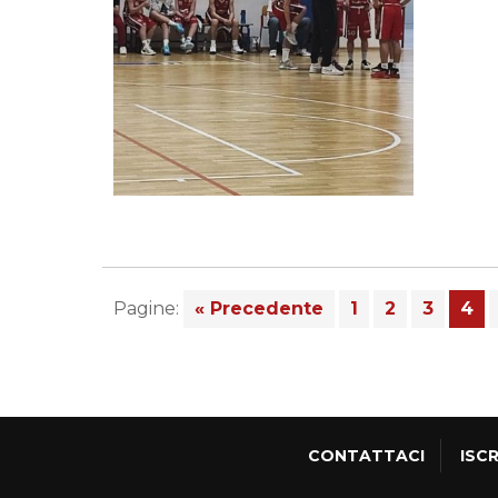
Pagine:
« Precedente
1
2
3
4
CONTATTACI
ISCR