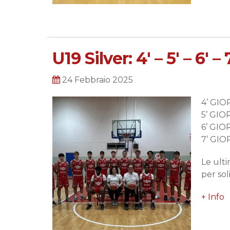
U19 Silver: 4′ – 5′ – 6′ –
24 Febbraio 2025
4’ GIO
5’ GI
6’ GI
7’ GI
Le ulti
per sol
+ Info