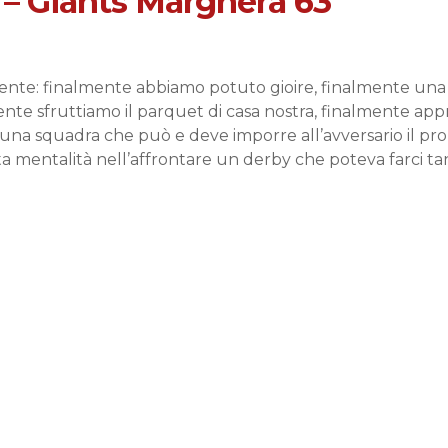
 – Giants Marghera 63
nte: finalmente abbiamo potuto gioire, finalmente una pr
nte sfruttiamo il parquet di casa nostra, finalmente app
una squadra che può e deve imporre all’avversario il prop
ta mentalità nell’affrontare un derby che poteva farci ta