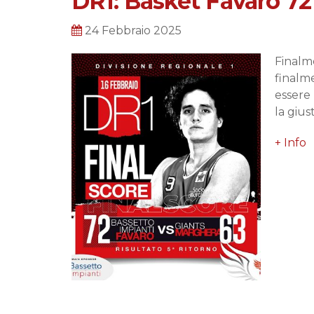
DR1: Basket Favaro 72
24 Febbraio 2025
Finalme
finalme
essere 
la gius
+ Info