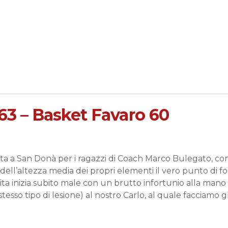
 63 – Basket Favaro 60
ta a San Donà per i ragazzi di Coach Marco Bulegato, con
e dell’altezza media dei propri elementi il vero punto di fo
ita inizia subito male con un brutto infortunio alla mano 
stesso tipo di lesione) al nostro Carlo, al quale facciamo g