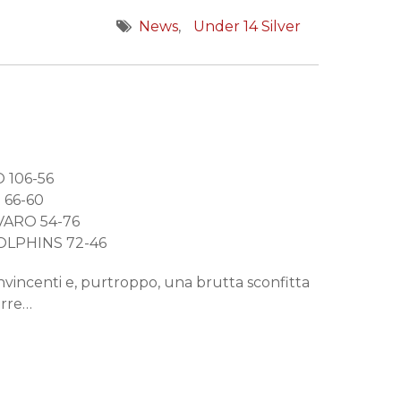
News
Under 14 Silver
 106-56
 66-60
VARO 54-76
OLPHINS 72-46
nvincenti e, purtroppo, una brutta sconfitta
orre…