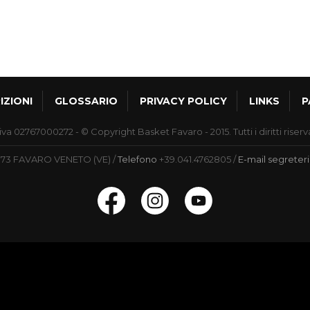
IZIONI
GLOSSARIO
PRIVACY POLICY
LINKS
P
iva 02767000272 - © Copyright Basket Favaro - 2015. Tutti i diritti riserv
30173 FAVARO VENETO (VE)
Telefono
+39.041.4762805
E-mail
segreter