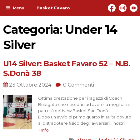
Menu
Basket Favaro
Categoria: Under 14
Silver
U14 Silver: Basket Favaro 52 – N.B.
S.Donà 38
23 Ottobre 2024
0 Commenti
Ottima prestazione per i ragazzi di Coach
Bulegato che riescono ad avere la meglio sui
pari età del New Basket San Donà.
Dopo un avvio di primo quarto in salita dovuto
allo strapotere fisico degli avversari, i nostri
ragazzi riescono a chiuderlo sul 12-12 dominando
+ Info
poi gli altri tre segmenti di match con un